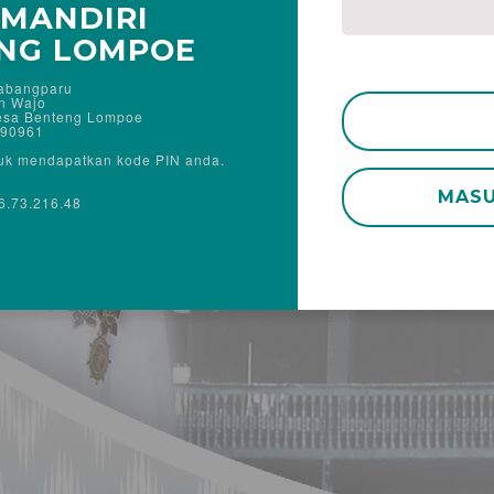
MANDIRI
NG LOMPOE
abangparu
n Wajo
Desa Benteng Lompoe
 90961
tuk mendapatkan kode PIN anda.
MASU
16.73.216.48