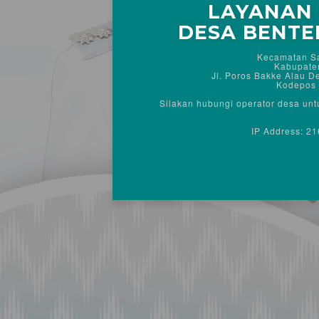
LAYANAN 
DESA BENTE
Kecamatan S
Kabupate
Jl. Poros Bakke Alau 
Kodepos
Silakan hubungi operator desa un
IP Address: 2